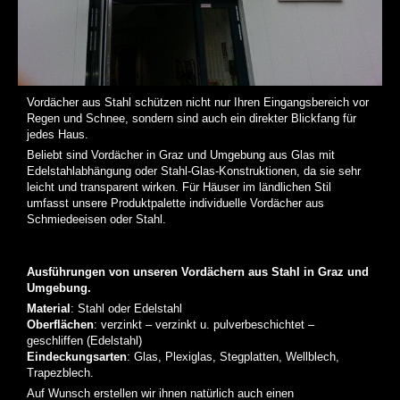
an
an
an
Dritte
Dritte
Dritte
übertragen
übertragen
übertragen
werden
werden
werden
können.
können.
können.
Vordächer aus Stahl schützen nicht nur Ihren Eingangsbereich vor
Regen und Schnee, sondern sind auch ein direkter Blickfang für
jedes Haus.
Beliebt sind Vordächer in Graz und Umgebung aus Glas mit
Edelstahlabhängung oder Stahl-Glas-Konstruktionen, da sie sehr
leicht und transparent wirken. Für Häuser im ländlichen Stil
umfasst unsere Produktpalette individuelle Vordächer aus
Schmiedeeisen oder Stahl.
Ausführungen von unseren Vordächern aus Stahl in Graz und
Umgebung.
Material
: Stahl oder Edelstahl
Oberflächen
: verzinkt – verzinkt u. pulverbeschichtet –
geschliffen (Edelstahl)
Eindeckungsarten
: Glas, Plexiglas, Stegplatten, Wellblech,
Trapezblech.
Auf Wunsch erstellen wir ihnen natürlich auch einen