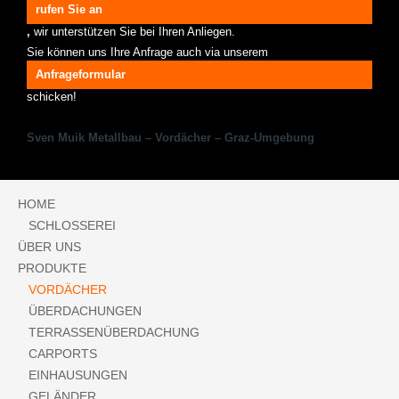
rufen Sie an
,
wir unterstützen Sie bei Ihren Anliegen.
Sie können uns Ihre Anfrage auch via unserem
Anfrageformular
schicken!
Sven Muik Metallbau – Vordächer – Graz-Umgebung
HOME
SCHLOSSEREI
ÜBER UNS
PRODUKTE
VORDÄCHER
ÜBERDACHUNGEN
TERRASSENÜBERDACHUNG
CARPORTS
EINHAUSUNGEN
GELÄNDER