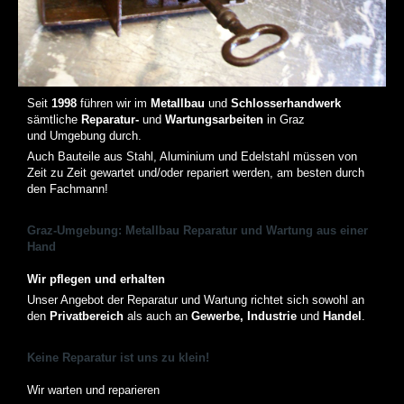
an
an
an
Dritte
Dritte
Dritte
übertragen
übertragen
übertragen
werden
werden
werden
können.
können.
können.
Seit
1998
führen wir im
Metallbau
und
Schlosserhandwerk
sämtliche
Reparatur-
und
Wartungsarbeiten
in Graz
und Umgebung durch.
Auch Bauteile aus Stahl, Aluminium und Edelstahl müssen von
Zeit zu Zeit gewartet und/oder repariert werden, am besten durch
den Fachmann!
Graz-Umgebung: Metallbau Reparatur und Wartung aus einer
Hand
Wir pflegen und erhalten
Unser Angebot der Reparatur und Wartung richtet sich sowohl an
den
Privatbereich
als auch an
Gewerbe, Industrie
und
Handel
.
Keine Reparatur ist uns zu klein!
Wir warten und reparieren