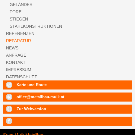
GELÄNDER
TORE
STIEGEN
STAHLKONSTRUKTIONEN
REFERENZEN
REPARATUR
NEWS
ANFRAGE
KONTAKT
IMPRESSUM
DATENSCHUTZ
Karte und Route
office@metallbau-muik.at
Zur Webversion
Mit
diesem
Link
Sven Muik Metallbau