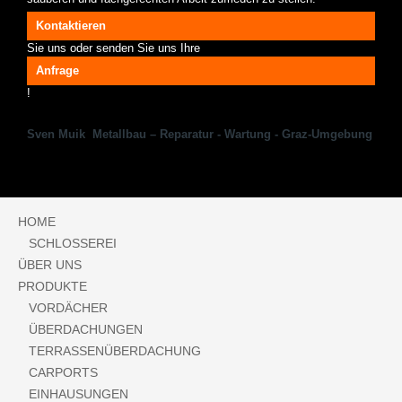
Kontaktieren
Sie uns oder senden Sie uns Ihre
Anfrage
!
Sven Muik Metallbau – Reparatur - Wartung - Graz-Umgebung
HOME
SCHLOSSEREI
ÜBER UNS
PRODUKTE
VORDÄCHER
ÜBERDACHUNGEN
TERRASSENÜBERDACHUNG
CARPORTS
EINHAUSUNGEN